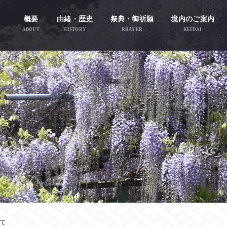
概要
由緒・歴史
祭典・御祈願
境内のご案内
ABOUT
HISTORY
RRAYER
KEIDAI
て