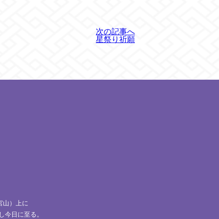
次の記事へ
星祭り祈願
宮山）上に
し今日に至る。