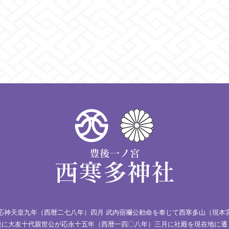
応神天皇九年（西暦二七八年）四月 武内宿禰公勅命を奉じて西寒多山（現本
後に大友十代親世公が応永十五年（西暦一四〇八年）三月に社殿を現在地に遷