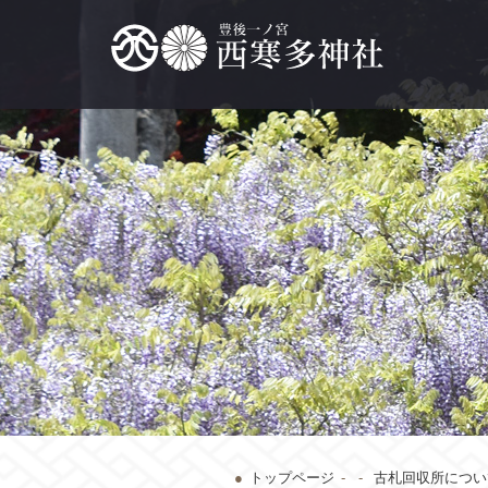
トップページ
古札回収所につい