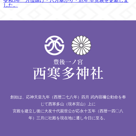
令和3年 方位除け・八方塞がり・厄年 早見表を更新しま
した。
創始は、応神天皇九年（西暦二七八年）四月 武内宿禰公勅命を奉
じて西寒多山（現本宮山）上に
宮殿を建立し後に大友十代親世公が応永十五年（西暦一四〇八
年）三月に社殿を現在地に遷し今日に至る。