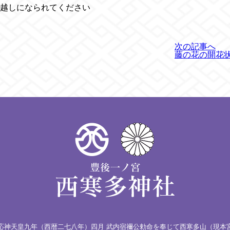
越しになられてください
次の記事へ
藤の花の開花
応神天皇九年（西暦二七八年）四月 武内宿禰公勅命を奉じて西寒多山（現本