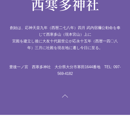
創始は、応神天皇九年（西暦二七八年）四月 武内宿禰公勅命を奉
じて西寒多山（現本宮山）上に
宮殿を建立し後に大友十代親世公が応永十五年（西暦一四〇八
年）三月に社殿を現在地に遷し今日に至る。
豊後一ノ宮 西寒多神社 大分県大分市寒田1644番地 TEL: 097-
569-4182