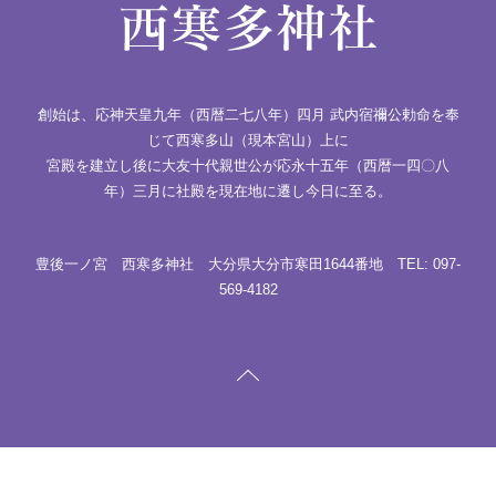
創始は、応神天皇九年（西暦二七八年）四月 武内宿禰公勅命を奉
じて西寒多山（現本宮山）上に
宮殿を建立し後に大友十代親世公が応永十五年（西暦一四〇八
年）三月に社殿を現在地に遷し今日に至る。
豊後一ノ宮 西寒多神社 大分県大分市寒田1644番地 TEL: 097-
569-4182